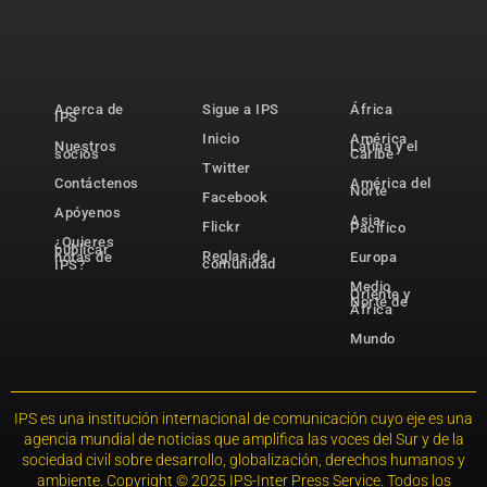
Acerca de
Sigue a IPS
África
IPS
Inicio
América
Nuestros
Latina y el
socios
Caribe
Twitter
Contáctenos
América del
Norte
Facebook
Apóyenos
Asia-
Flickr
Pacífico
¿Quieres
publicar
Reglas de
notas de
Europa
comunidad
IPS?
Medio
Oriente y
Norte de
África
Mundo
IPS es una institución internacional de comunicación cuyo eje es una
agencia mundial de noticias que amplifica las voces del Sur y de la
sociedad civil sobre desarrollo, globalización, derechos humanos y
ambiente. Copyright © 2025 IPS-Inter Press Service. Todos los