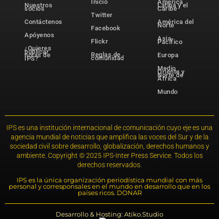
Inicio
América
Nuestros
Latina y el
socios
Caribe
Twitter
Contáctenos
América del
Norte
Facebook
Apóyenos
Asia-
Flickr
Pacífico
¿Quieres
publicar
Reglas de
notas de
Europa
comunidad
IPS?
Medio
Oriente y
Norte de
África
Mundo
IPS es una institución internacional de comunicación cuyo eje es una
agencia mundial de noticias que amplifica las voces del Sur y de la
sociedad civil sobre desarrollo, globalización, derechos humanos y
ambiente. Copyright © 2025 IPS-Inter Press Service. Todos los
derechos reservados.
IPS es la única organización periodística mundial con más
personal y corresponsales en el mundo en desarrollo que en los
países ricos. DONAR
Desarrollo & Hosting: Atiko.Studio