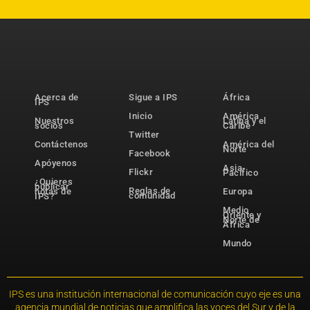
Acerca de
Sigue a IPS
África
IPS
Inicio
América
Nuestros
Latina y el
socios
Caribe
Twitter
Contáctenos
América del
Norte
Facebook
Apóyenos
Asia-
Flickr
Pacífico
¿Quieres
publicar
Reglas de
notas de
Europa
comunidad
IPS?
Medio
Oriente y
Norte de
África
Mundo
IPS es una institución internacional de comunicación cuyo eje es una
agencia mundial de noticias que amplifica las voces del Sur y de la