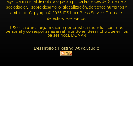
agencia mundial de noticias que amplifica las voces del Sur y de la
sociedad civil sobre desarrollo, globalización, derechos humanos y
ambiente. Copyright © 2025 IPS-Inter Press Service. Todos los
derechos reservados.
IPS es la única organización periodística mundial con más
personal y corresponsales en el mundo en desarrollo que en los
países ricos. DONAR
Desarrollo & Hosting: Atiko.Studio