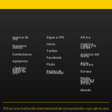
Acerca de
Sigue a IPS
África
IPS
Inicio
América
Nuestros
Latina y el
socios
Caribe
Twitter
Contáctenos
América del
Norte
Facebook
Apóyenos
Asia-
Flickr
Pacífico
¿Quieres
publicar
Reglas de
notas de
Europa
comunidad
IPS?
Medio
Oriente y
Norte de
África
Mundo
IPS es una institución internacional de comunicación cuyo eje es una