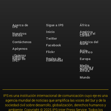
Acerca de
Sigue a IPS
África
IPS
Inicio
América
Nuestros
Latina y el
socios
Caribe
Twitter
Contáctenos
América del
Norte
Facebook
Apóyenos
Asia-
Flickr
Pacífico
¿Quieres
publicar
Reglas de
notas de
Europa
comunidad
IPS?
Medio
Oriente y
Norte de
África
Mundo
IPS es una institución internacional de comunicación cuyo eje es una
agencia mundial de noticias que amplifica las voces del Sur y de la
sociedad civil sobre desarrollo, globalización, derechos humanos y
ambiente. Copyright © 2025 IPS-Inter Press Service. Todos los