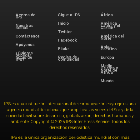
Acerca de
Sigue a IPS
África
IPS
Inicio
América
Nuestros
Latina y el
socios
Caribe
Twitter
Contáctenos
América del
Norte
Facebook
Apóyenos
Asia-
Flickr
Pacífico
¿Quieres
publicar
Reglas de
notas de
Europa
comunidad
IPS?
Medio
Oriente y
Norte de
África
Mundo
IPS es una institución internacional de comunicación cuyo eje es una
agencia mundial de noticias que amplifica las voces del Sur y de la
sociedad civil sobre desarrollo, globalización, derechos humanos y
ambiente. Copyright © 2025 IPS-Inter Press Service. Todos los
derechos reservados.
IPS es la única organización periodística mundial con más