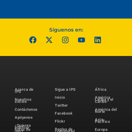
Síguenos en:
Acerca de
Sigue a IPS
África
IPS
Inicio
América
Nuestros
Latina y el
socios
Caribe
Twitter
Contáctenos
América del
Norte
Facebook
Apóyenos
Asia-
Flickr
Pacífico
¿Quieres
publicar
Reglas de
notas de
Europa
comunidad
IPS?