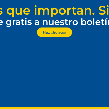
s que importan. Si
e gratis a nuestro bolet
Haz clic aquí