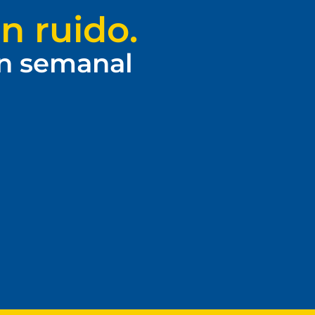
n ruido.
ín semanal