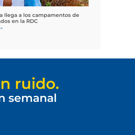
la llega a los campamentos de
ados en la RDC
>>
n ruido.
ín semanal