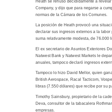
Heath se rehusó decididamente a revelar
Company, y dijo que para negarse a cumpl
normas de la Cámara de los Comunes.
La posición de Heath provocó una situaci
declarar sus ingresos externos a la labor
suma relativamente modesta, de 76.000 li
El ex secretario de Asuntos Exteriores D
Natwest Bank y Natwest Markets le depara
anuales, tampoco declaró ingresos exter
Tampoco lo hizo David Mellor, quien ga
British Aerospace, Racal Tacticom, Vospe
libras (7.550 dólares) que recibe por su 
Timothy Sainsbury, propietario de la cade
Deva, consultor de la tabacalera Rothman
empresas.