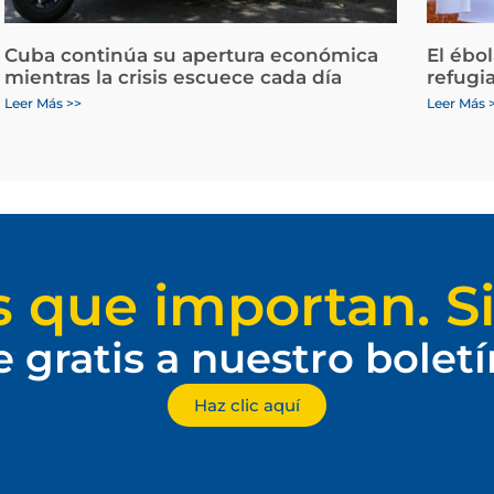
Cuba continúa su apertura económica
El ébo
mientras la crisis escuece cada día
refugi
Leer Más >>
Leer Más 
s que importan. Si
e gratis a nuestro bolet
Haz clic aquí