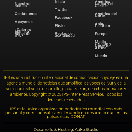
Inicio
América
Nuestros
Latina y el
socios
Caribe
Twitter
Contáctenos
América del
Norte
Facebook
Apóyenos
Asia-
Flickr
Pacífico
¿Quieres
publicar
Reglas de
notas de
Europa
comunidad
IPS?
Medio
Oriente y
Norte de
África
Mundo
IPS es una institución internacional de comunicación cuyo eje es una
agencia mundial de noticias que amplifica las voces del Sur y de la
sociedad civil sobre desarrollo, globalización, derechos humanos y
ambiente. Copyright © 2025 IPS-Inter Press Service. Todos los
derechos reservados.
IPS es la única organización periodística mundial con más
personal y corresponsales en el mundo en desarrollo que en los
países ricos. DONAR
Desarrollo & Hosting: Atiko.Studio