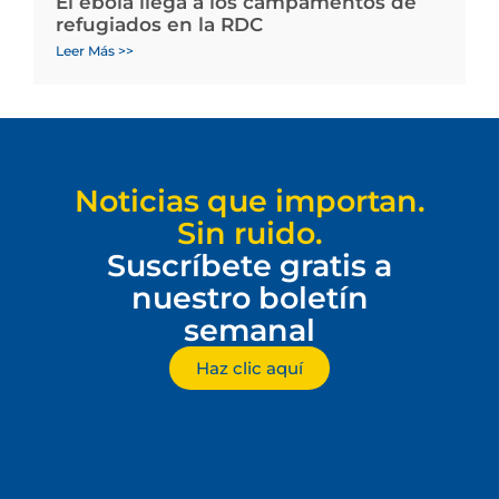
El ébola llega a los campamentos de
refugiados en la RDC
Leer Más >>
Noticias que importan.
Sin ruido.
Suscríbete gratis a
nuestro boletín
semanal
Haz clic aquí