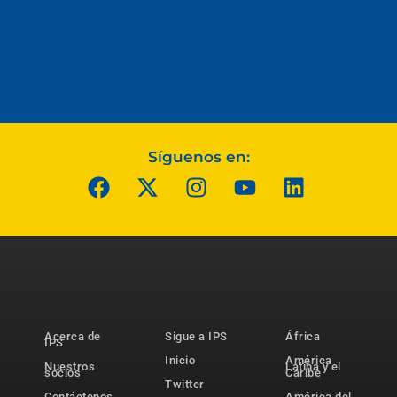
Síguenos en:
Acerca de
Sigue a IPS
África
IPS
Inicio
América
Nuestros
Latina y el
socios
Caribe
Twitter
Contáctenos
América del