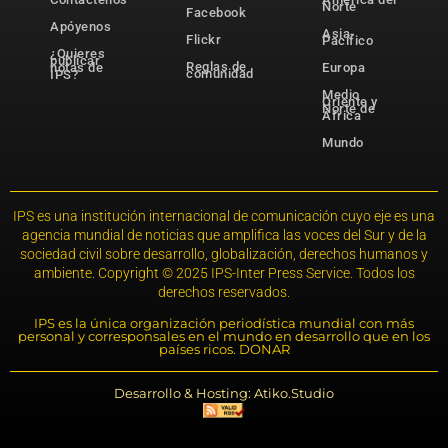
Norte
Facebook
Apóyenos
Asia-
Flickr
Pacífico
¿Quieres
publicar
Reglas de
notas de
Europa
comunidad
IPS?
Medio
Oriente y
Norte de
África
Mundo
IPS es una institución internacional de comunicación cuyo eje es una
agencia mundial de noticias que amplifica las voces del Sur y de la
sociedad civil sobre desarrollo, globalización, derechos humanos y
ambiente. Copyright © 2025 IPS-Inter Press Service. Todos los
derechos reservados.
IPS es la única organización periodística mundial con más
personal y corresponsales en el mundo en desarrollo que en los
países ricos. DONAR
Desarrollo & Hosting: Atiko.Studio