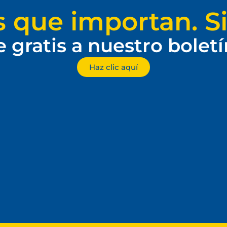
s que importan. Si
e gratis a nuestro bolet
Haz clic aquí