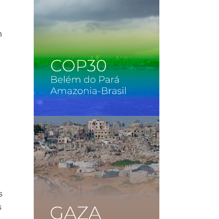
n
s
s