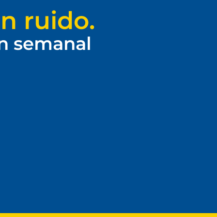
n ruido.
ín semanal