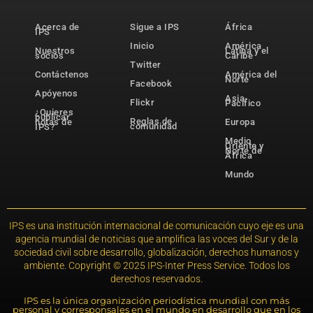
Acerca de
Sigue a IPS
África
IPS
Inicio
América
Nuestros
Latina y el
socios
Caribe
Twitter
Contáctenos
América del
Norte
Facebook
Apóyenos
Asia-
Flickr
Pacífico
¿Quieres
publicar
Reglas de
notas de
Europa
comunidad
IPS?
Medio
Oriente y
Norte de
África
Mundo
IPS es una institución internacional de comunicación cuyo eje es una
agencia mundial de noticias que amplifica las voces del Sur y de la
sociedad civil sobre desarrollo, globalización, derechos humanos y
ambiente. Copyright © 2025 IPS-Inter Press Service. Todos los
derechos reservados.
IPS es la única organización periodística mundial con más
personal y corresponsales en el mundo en desarrollo que en los