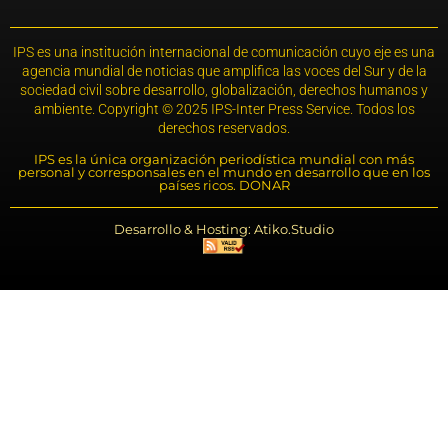
IPS es una institución internacional de comunicación cuyo eje es una
agencia mundial de noticias que amplifica las voces del Sur y de la
sociedad civil sobre desarrollo, globalización, derechos humanos y
ambiente. Copyright © 2025 IPS-Inter Press Service. Todos los
derechos reservados.
IPS es la única organización periodística mundial con más
personal y corresponsales en el mundo en desarrollo que en los
países ricos. DONAR
Desarrollo & Hosting: Atiko.Studio