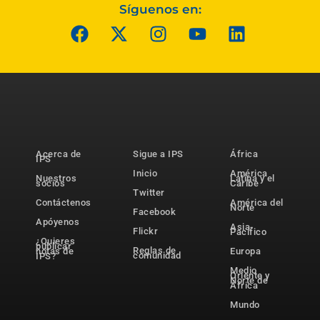
Síguenos en:
Acerca de
Sigue a IPS
África
IPS
Inicio
América
Nuestros
Latina y el
socios
Caribe
Twitter
Contáctenos
América del
Norte
Facebook
Apóyenos
Asia-
Flickr
Pacífico
¿Quieres
publicar
Reglas de
notas de
Europa
comunidad
IPS?
Medio
Oriente y
Norte de
África
Mundo