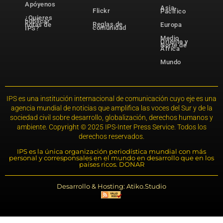
Apóyenos
Asia-
Flickr
Pacífico
¿Quieres
publicar
Reglas de
notas de
Europa
comunidad
IPS?
Medio
Oriente y
Norte de
África
Mundo
IPS es una institución internacional de comunicación cuyo eje es una
agencia mundial de noticias que amplifica las voces del Sur y de la
sociedad civil sobre desarrollo, globalización, derechos humanos y
ambiente. Copyright © 2025 IPS-Inter Press Service. Todos los
derechos reservados.
IPS es la única organización periodística mundial con más
personal y corresponsales en el mundo en desarrollo que en los
países ricos. DONAR
Desarrollo & Hosting: Atiko.Studio