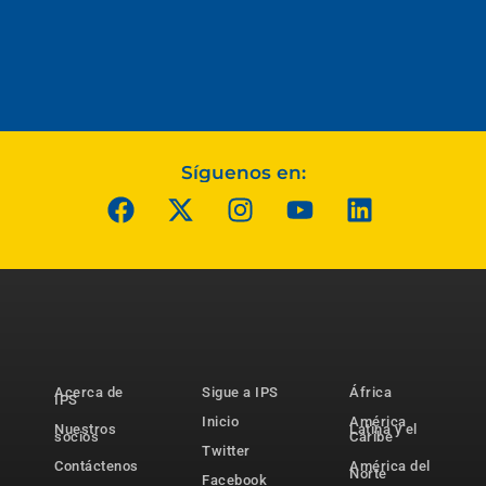
Síguenos en:
Acerca de
Sigue a IPS
África
IPS
Inicio
América
Nuestros
Latina y el
socios
Caribe
Twitter
Contáctenos
América del
Norte
Facebook