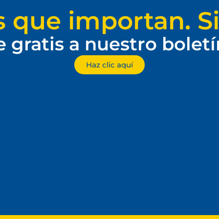
s que importan. Si
e gratis a nuestro bolet
Haz clic aquí