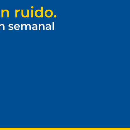
n ruido.
ín semanal