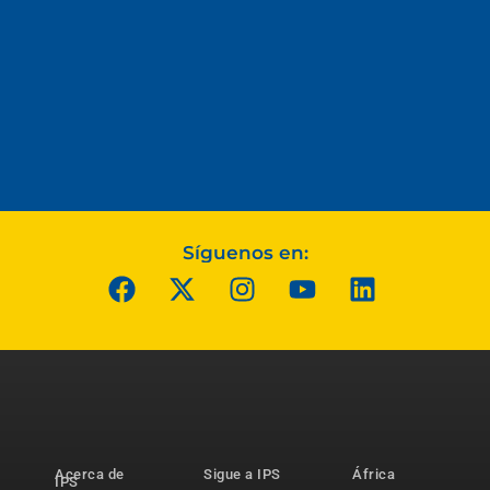
Síguenos en:
Acerca de
Sigue a IPS
África
IPS