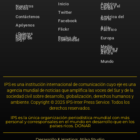
Inicio
América
Nuestros
Latina y el
socios
Caribe
Twitter
Contáctenos
América del
Norte
Facebook
Apóyenos
Asia-
Flickr
Pacífico
¿Quieres
publicar
Reglas de
notas de
Europa
comunidad
IPS?
Medio
Oriente y
Norte de
África
Mundo
IPS es una institución internacional de comunicación cuyo eje es una
agencia mundial de noticias que amplifica las voces del Sur y de la
sociedad civil sobre desarrollo, globalización, derechos humanos y
ambiente. Copyright © 2025 IPS-Inter Press Service. Todos los
derechos reservados.
IPS es la única organización periodística mundial con más
personal y corresponsales en el mundo en desarrollo que en los
países ricos. DONAR
Desarrollo & Hosting: Atiko.Studio