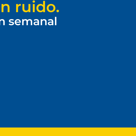
n ruido.
ín semanal