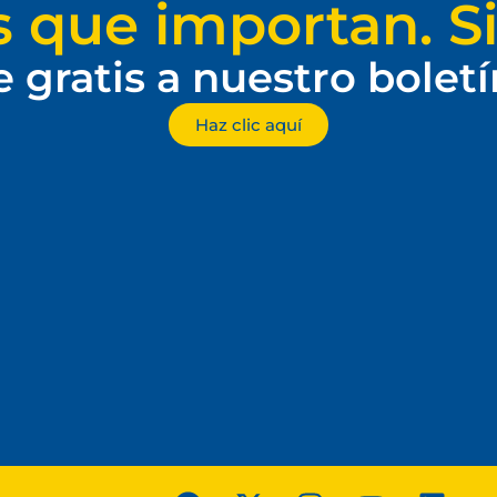
s que importan. Si
e gratis a nuestro bolet
Haz clic aquí