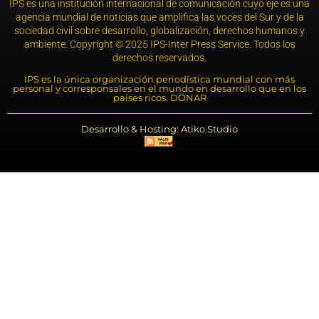
IPS es una institución internacional de comunicación cuyo eje es una
agencia mundial de noticias que amplifica las voces del Sur y de la
sociedad civil sobre desarrollo, globalización, derechos humanos y
ambiente. Copyright © 2025 IPS-Inter Press Service. Todos los
derechos reservados.
IPS es la única organización periodística mundial con más
personal y corresponsales en el mundo en desarrollo que en los
países ricos. DONAR
Desarrollo & Hosting: Atiko.Studio