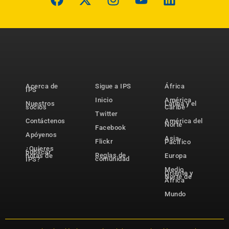
Acerca de
Sigue a IPS
África
IPS
Inicio
América
Nuestros
Latina y el
socios
Caribe
Twitter
Contáctenos
América del
Norte
Facebook
Apóyenos
Asia-
Flickr
Pacífico
¿Quieres
publicar
Reglas de
notas de
Europa
comunidad
IPS?
Medio
Oriente y
Norte de
África
Mundo