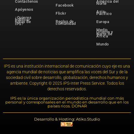
Contáctenos
América del
Norte
Facebook
Apóyenos
Asia-
Flickr
Pacífico
¿Quieres
publicar
Reglas de
notas de
Europa
comunidad
IPS?
Medio
Oriente y
Norte de
África
Mundo
IPS es una institución internacional de comunicación cuyo eje es una
agencia mundial de noticias que amplifica las voces del Sur y de la
sociedad civil sobre desarrollo, globalización, derechos humanos y
ambiente. Copyright © 2025 IPS-Inter Press Service. Todos los
derechos reservados.
IPS es la única organización periodística mundial con más
personal y corresponsales en el mundo en desarrollo que en los
países ricos. DONAR
Desarrollo & Hosting: Atiko.Studio