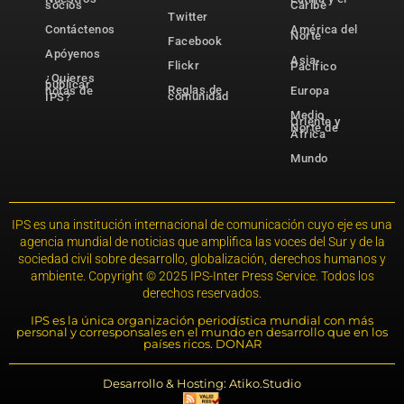
socios
Caribe
Twitter
Contáctenos
América del
Norte
Facebook
Apóyenos
Asia-
Flickr
Pacífico
¿Quieres
publicar
Reglas de
notas de
Europa
comunidad
IPS?
Medio
Oriente y
Norte de
África
Mundo
IPS es una institución internacional de comunicación cuyo eje es una
agencia mundial de noticias que amplifica las voces del Sur y de la
sociedad civil sobre desarrollo, globalización, derechos humanos y
ambiente. Copyright © 2025 IPS-Inter Press Service. Todos los
derechos reservados.
IPS es la única organización periodística mundial con más
personal y corresponsales en el mundo en desarrollo que en los
países ricos. DONAR
Desarrollo & Hosting: Atiko.Studio