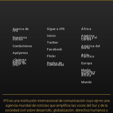
Acerca de
Sigue a IPS
África
IPS
Inicio
América
Nuestros
Latina y el
socios
Caribe
Twitter
Contáctenos
América del
Norte
Facebook
Apóyenos
Asia-
Flickr
Pacífico
¿Quieres
publicar
Reglas de
notas de
Europa
comunidad
IPS?
Medio
Oriente y
Norte de
África
Mundo
IPS es una institución internacional de comunicación cuyo eje es una
agencia mundial de noticias que amplifica las voces del Sur y de la
sociedad civil sobre desarrollo, globalización, derechos humanos y