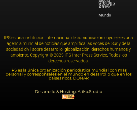
Medio
Oriente y
Norte de
África
Mundo
IPS es una institución internacional de comunicación cuyo eje es una
agencia mundial de noticias que amplifica las voces del Sur y de la
sociedad civil sobre desarrollo, globalización, derechos humanos y
ambiente. Copyright © 2025 IPS-Inter Press Service. Todos los
derechos reservados.
IPS es la única organización periodística mundial con más
personal y corresponsales en el mundo en desarrollo que en los
países ricos. DONAR
Desarrollo & Hosting: Atiko.Studio