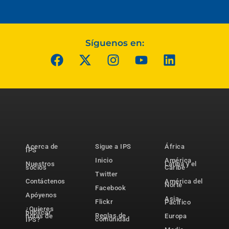
Síguenos en:
Acerca de
Sigue a IPS
África
IPS
Inicio
América
Nuestros
Latina y el
socios
Caribe
Twitter
Contáctenos
América del
Norte
Facebook
Apóyenos
Asia-
Flickr
Pacífico
¿Quieres
publicar
Reglas de
notas de
Europa
comunidad
IPS?