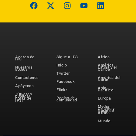
Acerca de
Sigue a IPS
África
IPS
Inicio
América
Nuestros
Latina y el
socios
Caribe
Twitter
Contáctenos
América del
Norte
Facebook
Apóyenos
Asia-
Flickr
Pacífico
¿Quieres
publicar
Reglas de
notas de
Europa
comunidad
IPS?
Medio
Oriente y
Norte de
África
Mundo