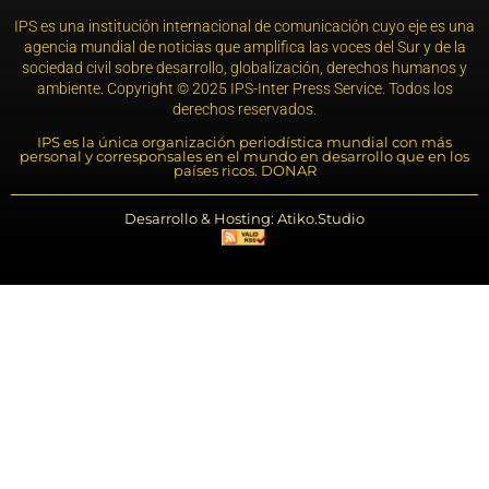
IPS es una institución internacional de comunicación cuyo eje es una
agencia mundial de noticias que amplifica las voces del Sur y de la
sociedad civil sobre desarrollo, globalización, derechos humanos y
ambiente. Copyright © 2025 IPS-Inter Press Service. Todos los
derechos reservados.
IPS es la única organización periodística mundial con más
personal y corresponsales en el mundo en desarrollo que en los
países ricos. DONAR
Desarrollo & Hosting: Atiko.Studio