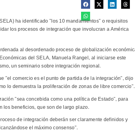
ELA) ha identificado "los 10 mandamientos" o requisitos
dar los procesos de integración que involucran a América
l ordenada al desordenado proceso de globalización económi
s Económicas del SELA, Manuela Rangel, al iniciarse este
smo, un seminario sobre integración regional.
 "el comercio es el punto de partida de la integración", dijo
omo lo demuestra la proliferación de zonas de libre comercio".
gración "sea concebida como una política de Estado", para
n los beneficios, que son de largo plazo.
proceso de integración deberán ser claramente definidos y
alcanzándose el máximo consenso".