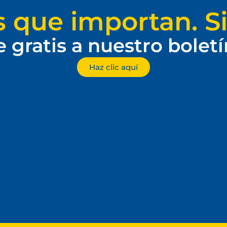
s que importan. Si
e gratis a nuestro bolet
Haz clic aquí