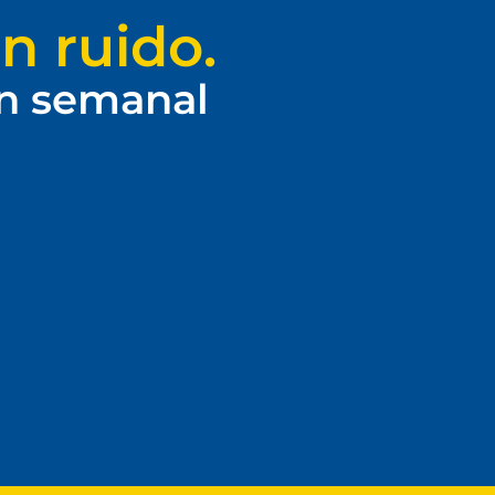
n ruido.
ín semanal