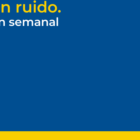
n ruido.
ín semanal