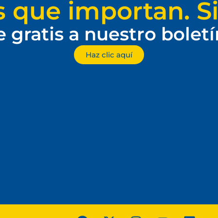
s que importan. Si
e gratis a nuestro bolet
Haz clic aquí