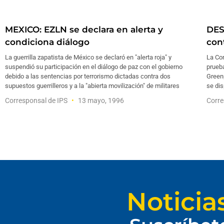
MEXICO: EZLN se declara en alerta y
DES
condiciona diálogo
con
La guerrilla zapatista de México se declaró en "alerta roja" y
La Con
suspendió su participación en el diálogo de paz con el gobierno
prueb
debido a las sentencias por terrorismo dictadas contra dos
Green
supuestos guerrilleros y a la "abierta movilización" de militares
se dis
Corresponsal de IPS
13 mayo, 1996
Corre
Noticia