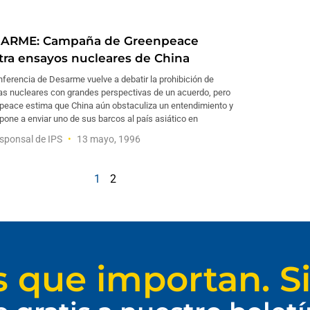
ARME: Campaña de Greenpeace
tra ensayos nucleares de China
ferencia de Desarme vuelve a debatir la prohibición de
as nucleares con grandes perspectivas de un acuerdo, pero
peace estima que China aún obstaculiza un entendimiento y
pone a enviar uno de sus barcos al país asiático en
sponsal de IPS
13 mayo, 1996
1
2
s que importan. Si