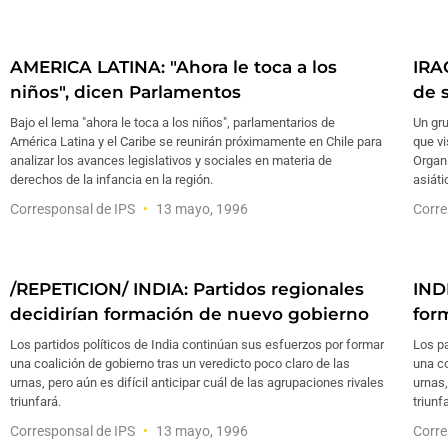
AMERICA LATINA: "Ahora le toca a los
IRA
niños", dicen Parlamentos
de 
Bajo el lema "ahora le toca a los niños", parlamentarios de
Un gr
América Latina y el Caribe se reunirán próximamente en Chile para
que vi
analizar los avances legislativos y sociales en materia de
Organ
derechos de la infancia en la región.
asiáti
Corresponsal de IPS
13 mayo, 1996
Corre
/REPETICION/ INDIA: Partidos regionales
IND
decidirían formación de nuevo gobierno
for
Los partidos políticos de India continúan sus esfuerzos por formar
Los pa
una coalición de gobierno tras un veredicto poco claro de las
una co
urnas, pero aún es difícil anticipar cuál de las agrupaciones rivales
urnas,
triunfará.
triunf
Corresponsal de IPS
13 mayo, 1996
Corre