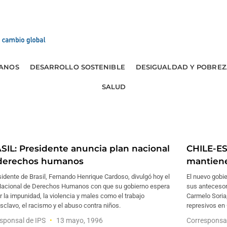
ANOS
DESARROLLO SOSTENIBLE
DESIGUALDAD Y POBREZ
SALUD
SIL: Presidente anuncia plan nacional
CHILE-ES
derechos humanos
mantiene
sidente de Brasil, Fernando Henrique Cardoso, divulgó hoy el
El nuevo gobi
Nacional de Derechos Humanos con que su gobierno espera
sus antecesor
r la impunidad, la violencia y males como el trabajo
Carmelo Soria
clavo, el racismo y el abuso contra niños.
represivos en 
sponsal de IPS
13 mayo, 1996
Corresponsa