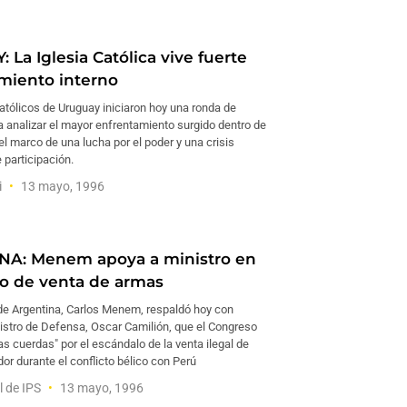
La Iglesia Católica vive fuerte
miento interno
atólicos de Uruguay iniciaron hoy una ronda de
a analizar el mayor enfrentamiento surgido dentro de
 el marco de una lucha por el poder y una crisis
e participación.
i
13 mayo, 1996
NA: Menem apoya a ministro en
o de venta de armas
 de Argentina, Carlos Menem, respaldó hoy con
nistro de Defensa, Oscar Camilión, que el Congreso
las cuerdas" por el escándalo de la venta ilegal de
r durante el conflicto bélico con Perú
l de IPS
13 mayo, 1996