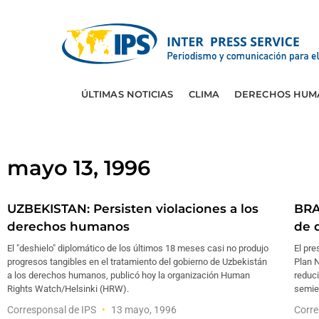
ÚLTIMAS NOTICIAS
CLIMA
DERECHOS HUM
mayo 13, 1996
UZBEKISTAN: Persisten violaciones a los
BRA
derechos humanos
de 
El "deshielo" diplomático de los últimos 18 meses casi no produjo
El pre
progresos tangibles en el tratamiento del gobierno de Uzbekistán
Plan 
a los derechos humanos, publicó hoy la organización Human
reduci
Rights Watch/Helsinki (HRW).
semies
Corresponsal de IPS
13 mayo, 1996
Corre