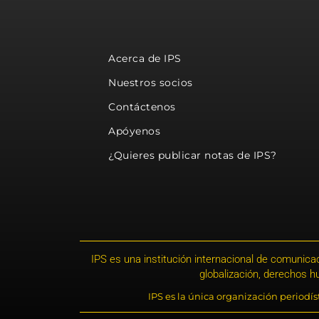
Acerca de IPS
Nuestros socios
Contáctenos
Apóyenos
¿Quieres publicar notas de IPS?
IPS es una institución internacional de comunicac
globalización, derechos 
IPS es la única organización periodí