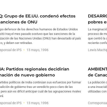
Q: Grupo de EE.UU. condenó efectos
DESARROL
sanciones de ONU
pobres e
upo defensor de los derechos humanos de Estados Unidos
La marginació
sitó Iraq el mes pasado sostuvo que las sanciones de la
proceso de mu
ización de las Naciones Unidas (ONU) han devastado al país
que centró la
co, y deben ser retiradas.
reciente conf
sponsal de IPS
13 mayo, 1996
Lewis Machi
IA: Partidos regionales decidirían
AMBIENTE
mación de nuevo gobierno
de Cana
rtidos políticos de India continúan sus esfuerzos por formar
La población 
alición de gobierno tras un veredicto poco claro de las
a una insacia
 pero aún es difícil anticipar cuál de las agrupaciones rivales
utilizadas con
ará.
sponsal de IPS
13 mayo, 1996
Corresponsa