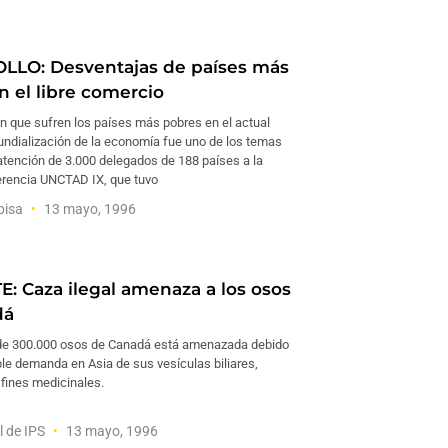
LO: Desventajas de países más
n el libre comercio
n que sufren los países más pobres en el actual
ndialización de la economía fue uno de los temas
 atención de 3.000 delegados de 188 países a la
erencia UNCTAD IX, que tuvo
pisa
13 mayo, 1996
: Caza ilegal amenaza a los osos
dá
de 300.000 osos de Canadá está amenazada debido
ble demanda en Asia de sus vesículas biliares,
 fines medicinales.
l de IPS
13 mayo, 1996