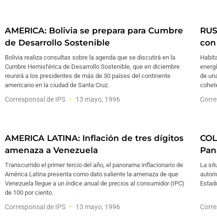
AMERICA: Bolivia se prepara para Cumbre
RUS
de Desarrollo Sostenible
con
Bolivia realiza consultas sobre la agenda que se discutirá en la
Habit
Cumbre Hemisférica de Desarrollo Sostenible, que en diciembre
energí
reunirá a los presidentes de más de 30 países del continente
de una
americano en la ciudad de Santa Cruz.
cohet
Corresponsal de IPS
13 mayo, 1996
Corre
AMERICA LATINA: Inflación de tres dígitos
COL
amenaza a Venezuela
Pan
Transcurrido el primer tercio del año, el panorama inflacionario de
La sit
América Latina presenta como dato saliente la amenaza de que
autor
Venezuela llegue a un índice anual de precios al consumidor (IPC)
Estad
de 100 por ciento.
Corresponsal de IPS
13 mayo, 1996
Corre