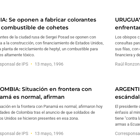
IA: Se oponen a fabricar colorantes
URUGUAY: 
 combustible de cohetes
enfrenta
antes de la ciudad rusa de Sergei Posad se oponen con
Los obispos c
a a la construcción, con financiamiento de Estados Unidos,
consultas par
 planta de reciclamiento de heptyl, un combustible para
sus filas, con
es altamente tóxico.
financiera y d
sponsal de IPS
13 mayo, 1996
Raúl Ronzon
OMBIA: Situación en frontera con
ARGENTI
amá es normal, afirman
escándal
uación en la frontera con Panamá es normal, afirmaron hoy
El presidente
idades de Colombia tras el anuncio de que soldados de
énfasis al mi
os Unidos se hicieron presentes en esa zona.
tiene "contra 
armas a Ecuado
sponsal de IPS
13 mayo, 1996
Corresponsa