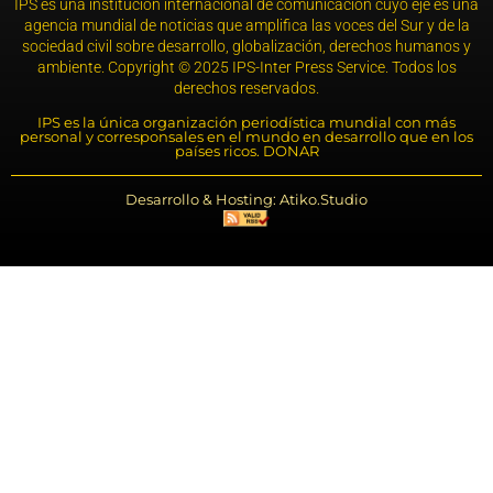
IPS es una institución internacional de comunicación cuyo eje es una
agencia mundial de noticias que amplifica las voces del Sur y de la
sociedad civil sobre desarrollo, globalización, derechos humanos y
ambiente. Copyright © 2025 IPS-Inter Press Service. Todos los
derechos reservados.
IPS es la única organización periodística mundial con más
personal y corresponsales en el mundo en desarrollo que en los
países ricos. DONAR
Desarrollo & Hosting: Atiko.Studio