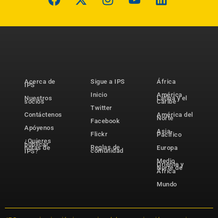
Acerca de
Sigue a IPS
África
IPS
Inicio
América
Nuestros
Latina y el
socios
Caribe
Twitter
Contáctenos
América del
Norte
Facebook
Apóyenos
Asia-
Flickr
Pacífico
¿Quieres
publicar
Reglas de
notas de
Europa
comunidad
IPS?
Medio
Oriente y
Norte de
África
Mundo