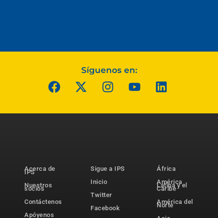
Síguenos en:
Acerca de
Sigue a IPS
África
IPS
Inicio
América
Nuestros
Latina y el
socios
Caribe
Twitter
Contáctenos
América del
Norte
Facebook
Apóyenos