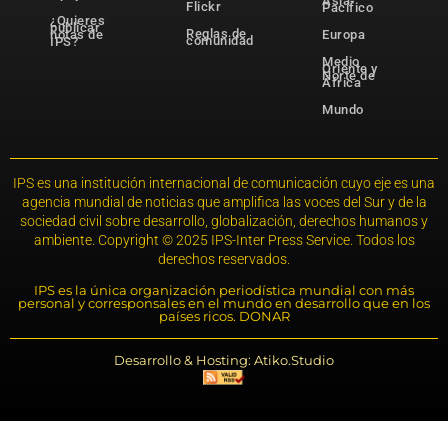
Asia-
Flickr
Pacífico
¿Quieres
publicar
Reglas de
notas de
Europa
comunidad
IPS?
Medio
Oriente y
Norte de
África
Mundo
IPS es una institución internacional de comunicación cuyo eje es una
agencia mundial de noticias que amplifica las voces del Sur y de la
sociedad civil sobre desarrollo, globalización, derechos humanos y
ambiente. Copyright © 2025 IPS-Inter Press Service. Todos los
derechos reservados.
IPS es la única organización periodística mundial con más
personal y corresponsales en el mundo en desarrollo que en los
países ricos. DONAR
Desarrollo & Hosting: Atiko.Studio