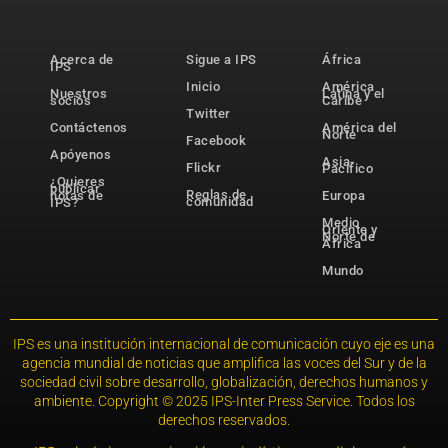
Acerca de
Sigue a IPS
África
IPS
Inicio
América
Nuestros
Latina y el
socios
Caribe
Twitter
Contáctenos
América del
Norte
Facebook
Apóyenos
Asia-
Flickr
Pacífico
¿Quieres
publicar
Reglas de
notas de
Europa
comunidad
IPS?
Medio
Oriente y
Norte de
África
Mundo
IPS es una institución internacional de comunicación cuyo eje es una
agencia mundial de noticias que amplifica las voces del Sur y de la
sociedad civil sobre desarrollo, globalización, derechos humanos y
ambiente. Copyright © 2025 IPS-Inter Press Service. Todos los
derechos reservados.