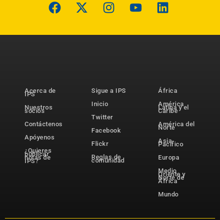
Acerca de
Sigue a IPS
África
IPS
Inicio
América
Nuestros
Latina y el
socios
Caribe
Twitter
Contáctenos
América del
Norte
Facebook
Apóyenos
Asia-
Flickr
Pacífico
¿Quieres
publicar
Reglas de
notas de
Europa
comunidad
IPS?
Medio
Oriente y
Norte de
África
Mundo