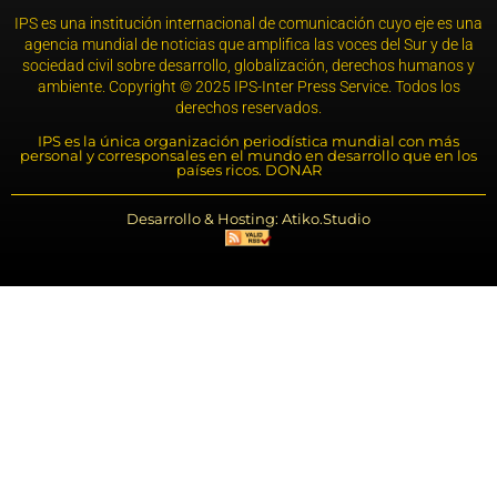
IPS es una institución internacional de comunicación cuyo eje es una
agencia mundial de noticias que amplifica las voces del Sur y de la
sociedad civil sobre desarrollo, globalización, derechos humanos y
ambiente. Copyright © 2025 IPS-Inter Press Service. Todos los
derechos reservados.
IPS es la única organización periodística mundial con más
personal y corresponsales en el mundo en desarrollo que en los
países ricos. DONAR
Desarrollo & Hosting: Atiko.Studio