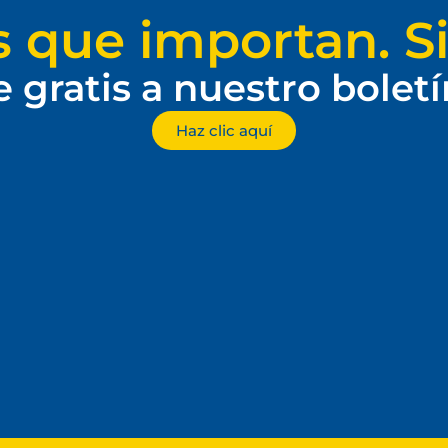
s que importan. Si
e gratis a nuestro bolet
Haz clic aquí