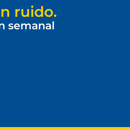
n ruido.
ín semanal