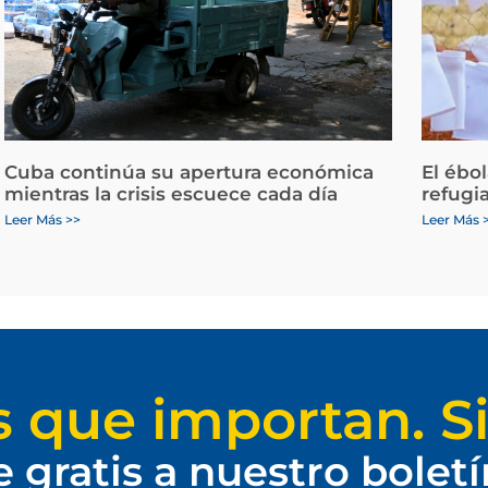
Cuba continúa su apertura económica
El ébo
mientras la crisis escuece cada día
refugi
Leer Más >>
Leer Más 
s que importan. Si
e gratis a nuestro bolet