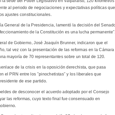
 la sede del Poder Legislativo en Valparaíso, 120 kilómetros
ente al periodo de negociaciones y expectativas políticas qu
os ajustes constitucionales.
ría General de la Presidencia, lamentó la decisión del Senad
erfeccionamiento de la Constitución es una lucha permanente"
eneral de Gobierno, José Joaquín Brunner, indicaron que el
ño, tal vez con la presentación de las reformas en la Cámara
una mayoría de 70 representantes sobre un total de 120.
nlace de la crisis en la oposición derechista, que pasa
 el PRN entre los "pinochetistas" y los liberales que
esidente de ese partido.
beldes de desconocer el acuerdo adoptado por el Consejo
ar las reformas, cuyo texto final fue consensuado en
gobierno.