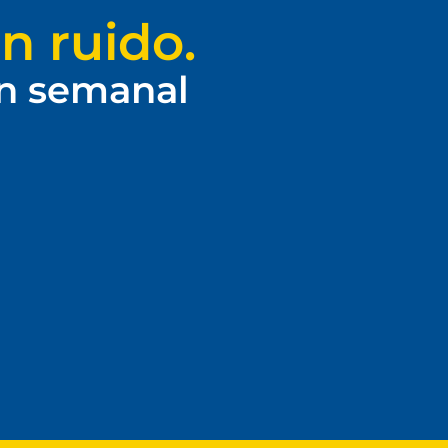
n ruido.
ín semanal