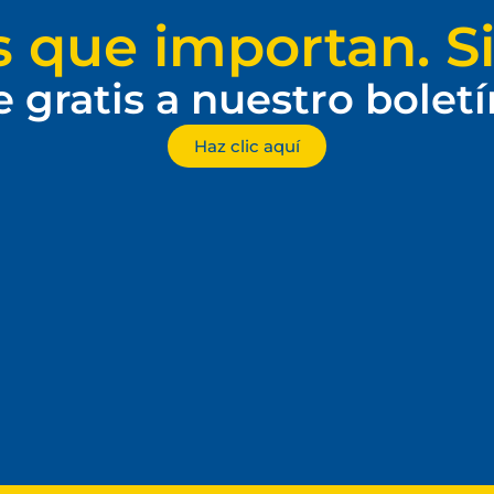
s que importan. Si
e gratis a nuestro bolet
Haz clic aquí