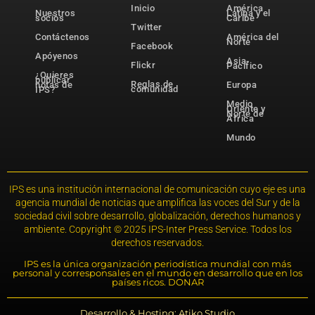
Inicio
América
Nuestros
Latina y el
socios
Caribe
Twitter
Contáctenos
América del
Norte
Facebook
Apóyenos
Asia-
Flickr
Pacífico
¿Quieres
publicar
Reglas de
notas de
Europa
comunidad
IPS?
Medio
Oriente y
Norte de
África
Mundo
IPS es una institución internacional de comunicación cuyo eje es una
agencia mundial de noticias que amplifica las voces del Sur y de la
sociedad civil sobre desarrollo, globalización, derechos humanos y
ambiente. Copyright © 2025 IPS-Inter Press Service. Todos los
derechos reservados.
IPS es la única organización periodística mundial con más
personal y corresponsales en el mundo en desarrollo que en los
países ricos. DONAR
Desarrollo & Hosting: Atiko.Studio