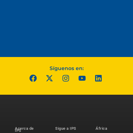
Síguenos en:
Acerca de
Sigue a IPS
África
IPS