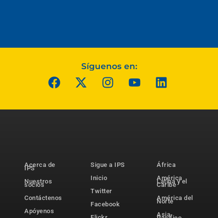
Síguenos en:
Acerca de
Sigue a IPS
África
IPS
Inicio
América
Nuestros
Latina y el
socios
Caribe
Twitter
Contáctenos
América del
Norte
Facebook
Apóyenos
Asia-
Flickr
Pacífico