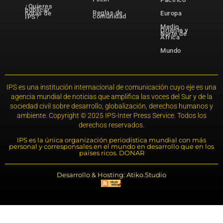
¿Quieres
publicar
Reglas de
notas de
Europa
comunidad
IPS?
Medio
Oriente y
Norte de
África
Mundo
IPS es una institución internacional de comunicación cuyo eje es una
agencia mundial de noticias que amplifica las voces del Sur y de la
sociedad civil sobre desarrollo, globalización, derechos humanos y
ambiente. Copyright © 2025 IPS-Inter Press Service. Todos los
derechos reservados.
IPS es la única organización periodística mundial con más
personal y corresponsales en el mundo en desarrollo que en los
países ricos. DONAR
Desarrollo & Hosting: Atiko.Studio