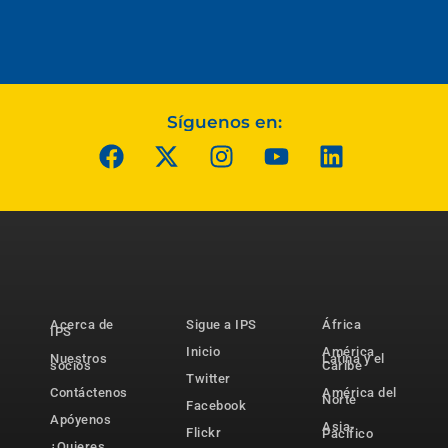
Síguenos en:
Acerca de
Sigue a IPS
África
IPS
Inicio
América
Nuestros
Latina y el
socios
Caribe
Twitter
Contáctenos
América del
Norte
Facebook
Apóyenos
Asia-
Flickr
Pacífico
¿Quieres