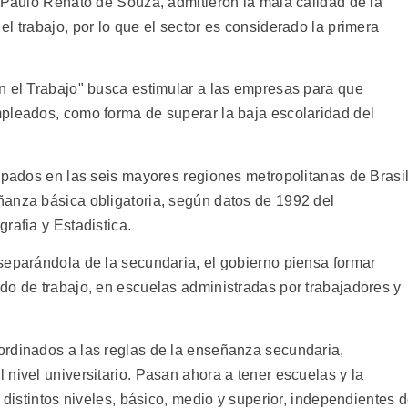
, Paulo Renato de Souza, admitieron la mala calidad de la
l trabajo, por lo que el sector es considerado la primera
n el Trabajo" busca estimular a las empresas para que
pleados, como forma de superar la baja escolaridad del
cupados en las seis mayores regiones metropolitanas de Brasi
ñanza básica obligatoria, según datos de 1992 del
rafia y Estadistica.
separándola de la secundaria, el gobierno piensa formar
do de trabajo, en escuelas administradas por trabajadores y
ordinados a las reglas de la enseñanza secundaria,
nivel universitario. Pasan ahora a tener escuelas y la
 distintos niveles, básico, medio y superior, independientes 