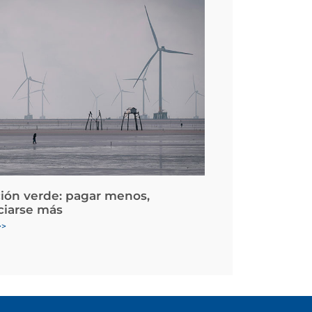
ción verde: pagar menos,
ciarse más
>>