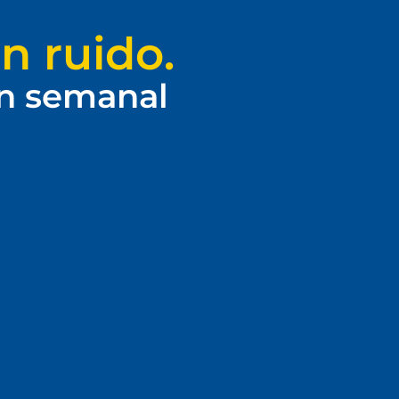
n ruido.
ín semanal