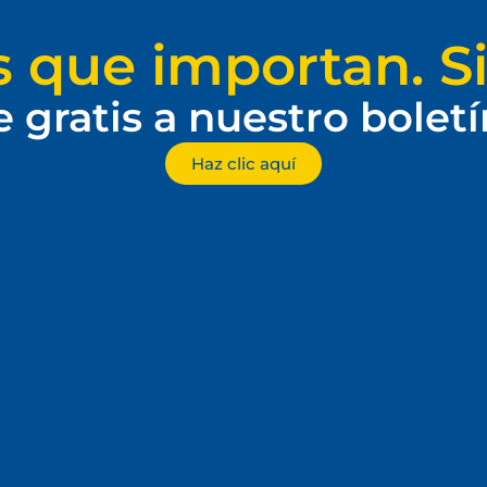
s que importan. Si
e gratis a nuestro bolet
Haz clic aquí