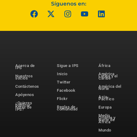
Síguenos en:
Acerca de
Sigue a IPS
África
IPS
Inicio
América
Nuestros
Latina y el
socios
Caribe
Twitter
Contáctenos
América del
Norte
Facebook
Apóyenos
Asia-
Flickr
Pacífico
¿Quieres
publicar
Reglas de
notas de
Europa
comunidad
IPS?
Medio
Oriente y
Norte de
África
Mundo