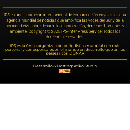
IPS es una institución internacional de comunicación cuyo eje es una
agencia mundial de noticias que amplifica las voces del Sur y de la
sociedad civil sobre desarrollo, globalización, derechos humanos y
ambiente. Copyright © 2025 IPS-Inter Press Service. Todos los
derechos reservados.
IPS es la única organización periodística mundial con más
personal y corresponsales en el mundo en desarrollo que en los
países ricos. DONAR
Desarrollo & Hosting: Atiko.Studio