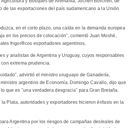
, Agricultura y Bosques de Alemania, Jochen Borchert, de
to de las exportaciones del país sudamericano a la Unión
oduzca, en el corto plazo, una caída en la demanda europea
aja en los precios de colocación", comentó Juan Moshé,
ales frigoríficos exportadores argentinos.
des y analistas de Argentina y Uruguay, cuyos responsables
 con extrema prudencia.
idado", advirtió el ministro uruguayo de Ganadería,
el ministro argentino de Economía, Domingo Cavallo, dijo que
e lo que es "una verdadera desgracia" para Gran Bretaña.
 la Plata, autoridades y exportadores hicieron énfasis en la
a para Argentina por los riesgos de campañas desleales de