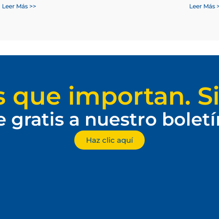
Leer Más >>
Leer Más 
s que importan. Si
e gratis a nuestro bolet
Haz clic aquí