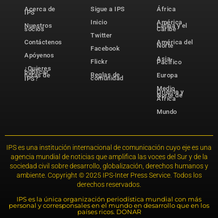
Acerca de
Sigue a IPS
África
IPS
Inicio
América
Nuestros
Latina y el
socios
Caribe
Twitter
Contáctenos
América del
Norte
Facebook
Apóyenos
Asia-
Flickr
Pacífico
¿Quieres
publicar
Reglas de
notas de
Europa
comunidad
IPS?
Medio
Oriente y
Norte de
África
Mundo
IPS es una institución internacional de comunicación cuyo eje es una
agencia mundial de noticias que amplifica las voces del Sur y de la
sociedad civil sobre desarrollo, globalización, derechos humanos y
ambiente. Copyright © 2025 IPS-Inter Press Service. Todos los
derechos reservados.
IPS es la única organización periodística mundial con más
personal y corresponsales en el mundo en desarrollo que en los
países ricos. DONAR