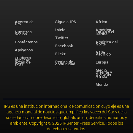
Acerca de
Sigue a IPS
África
IPS
Inicio
América
Nuestros
Latina y el
socios
Caribe
Twitter
Contáctenos
América del
Norte
Facebook
Apóyenos
Asia-
Flickr
Pacífico
¿Quieres
publicar
Reglas de
notas de
Europa
comunidad
IPS?
Medio
Oriente y
Norte de
África
Mundo
IPS es una institución internacional de comunicación cuyo eje es una
agencia mundial de noticias que amplifica las voces del Sur y de la
sociedad civil sobre desarrollo, globalización, derechos humanos y
ambiente. Copyright © 2025 IPS-Inter Press Service. Todos los
derechos reservados.