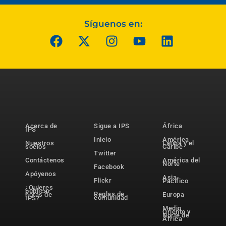
Síguenos en:
Acerca de
Sigue a IPS
África
IPS
Inicio
América
Nuestros
Latina y el
socios
Caribe
Twitter
Contáctenos
América del
Norte
Facebook
Apóyenos
Asia-
Flickr
Pacífico
¿Quieres
publicar
Reglas de
notas de
Europa
comunidad
IPS?
Medio
Oriente y
Norte de
África