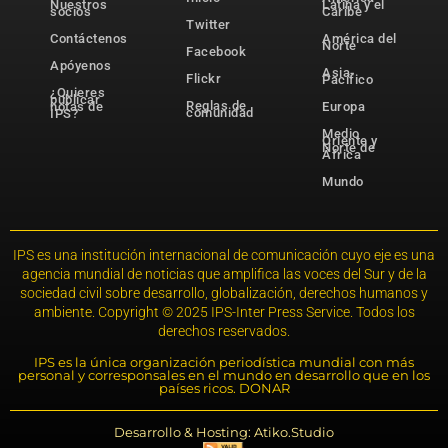
Nuestros
Latina y el
socios
Caribe
Twitter
Contáctenos
América del
Norte
Facebook
Apóyenos
Asia-
Flickr
Pacífico
¿Quieres
publicar
Reglas de
notas de
Europa
comunidad
IPS?
Medio
Oriente y
Norte de
África
Mundo
IPS es una institución internacional de comunicación cuyo eje es una
agencia mundial de noticias que amplifica las voces del Sur y de la
sociedad civil sobre desarrollo, globalización, derechos humanos y
ambiente. Copyright © 2025 IPS-Inter Press Service. Todos los
derechos reservados.
IPS es la única organización periodística mundial con más
personal y corresponsales en el mundo en desarrollo que en los
países ricos. DONAR
Desarrollo & Hosting: Atiko.Studio