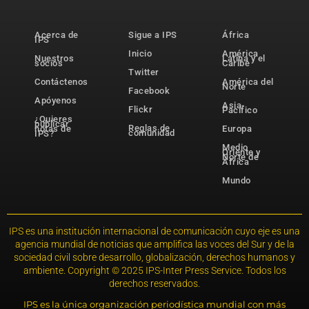
Acerca de
Sigue a IPS
África
IPS
Inicio
América
Nuestros
Latina y el
socios
Caribe
Twitter
Contáctenos
América del
Norte
Facebook
Apóyenos
Asia-
Flickr
Pacífico
¿Quieres
publicar
Reglas de
notas de
Europa
comunidad
IPS?
Medio
Oriente y
Norte de
África
Mundo
IPS es una institución internacional de comunicación cuyo eje es una
agencia mundial de noticias que amplifica las voces del Sur y de la
sociedad civil sobre desarrollo, globalización, derechos humanos y
ambiente. Copyright © 2025 IPS-Inter Press Service. Todos los
derechos reservados.
IPS es la única organización periodística mundial con más