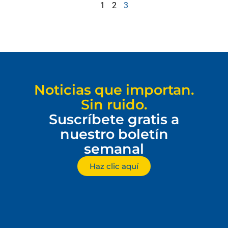
1
2
3
Noticias que importan.
Sin ruido.
Suscríbete gratis a
nuestro boletín
semanal
Haz clic aquí