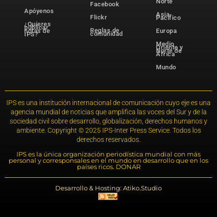
Norte
Facebook
Apóyenos
Asia-
Flickr
Pacífico
¿Quieres
publicar
Reglas de
notas de
Europa
comunidad
IPS?
Medio
Oriente y
Norte de
África
Mundo
IPS es una institución internacional de comunicación cuyo eje es una
agencia mundial de noticias que amplifica las voces del Sur y de la
sociedad civil sobre desarrollo, globalización, derechos humanos y
ambiente. Copyright © 2025 IPS-Inter Press Service. Todos los
derechos reservados.
IPS es la única organización periodística mundial con más
personal y corresponsales en el mundo en desarrollo que en los
países ricos. DONAR
Desarrollo & Hosting: Atiko.Studio