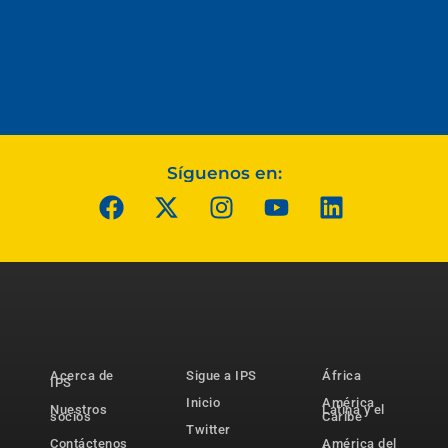
Síguenos en:
Acerca de
Sigue a IPS
África
IPS
Inicio
América
Nuestros
Latina y el
socios
Caribe
Twitter
Contáctenos
América del