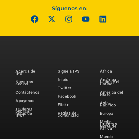
Síguenos en:
Acerca de
Sigue a IPS
África
IPS
Inicio
América
Nuestros
Latina y el
socios
Caribe
Twitter
Contáctenos
América del
Norte
Facebook
Apóyenos
Asia-
Flickr
Pacífico
¿Quieres
publicar
Reglas de
notas de
Europa
comunidad
IPS?
Medio
Oriente y
Norte de
África
Mundo