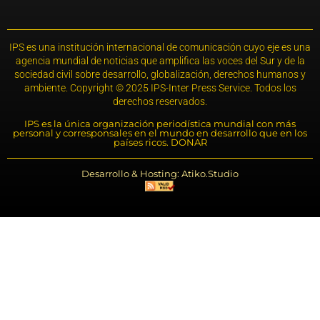
IPS es una institución internacional de comunicación cuyo eje es una
agencia mundial de noticias que amplifica las voces del Sur y de la
sociedad civil sobre desarrollo, globalización, derechos humanos y
ambiente. Copyright © 2025 IPS-Inter Press Service. Todos los
derechos reservados.
IPS es la única organización periodística mundial con más
personal y corresponsales en el mundo en desarrollo que en los
países ricos. DONAR
Desarrollo & Hosting: Atiko.Studio