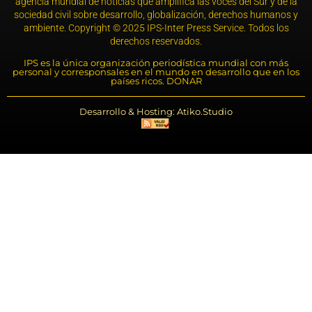
agencia mundial de noticias que amplifica las voces del Sur y de la
sociedad civil sobre desarrollo, globalización, derechos humanos y
ambiente. Copyright © 2025 IPS-Inter Press Service. Todos los
derechos reservados.
IPS es la única organización periodística mundial con más
personal y corresponsales en el mundo en desarrollo que en los
países ricos. DONAR
Desarrollo & Hosting: Atiko.Studio