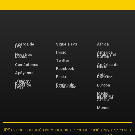
Acerca de
Sigue a IPS
África
IPS
Inicio
América
Nuestros
Latina y el
socios
Caribe
Twitter
Contáctenos
América del
Norte
Facebook
Apóyenos
Asia-
Flickr
Pacífico
¿Quieres
publicar
Reglas de
notas de
Europa
comunidad
IPS?
Medio
Oriente y
Norte de
África
Mundo
IPS es una institución internacional de comunicación cuyo eje es una