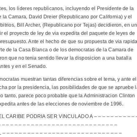
s, los lideres republicanos, incluyendo el Presidente de la
la Camara, David Dreier (Republicano por California) y el
itrios, Bill Archer, (Republicano por Tejas) decidieron, en u
ir el proyecto de ley de via expedita del paquete de leyes de
 presupuesto. Ante el hecho de que su propuesta de via rapid
arte de la Casa Blanca o de los democratas de la Camara de
on que no tenia sentido llevar la disposicion a una batalla
ntes y en el Senado.
mocratas muestran tantas diferencias sobre el tema, y ante el
cha por la presidencia, las posibilidades de que se apruebe l
o tanto, parece poco probable que la Administracion Clinton
xpedita antes de las elecciones de noviembre de 1996.
CARIBE PODRIA SER VINCULADO A – – – – – – – – – – 
– – – – – – – – – – – – – – – – – – – – – – – – – – – – –
 – – – – – – – – – – – – – – – – – – – – – – – – –