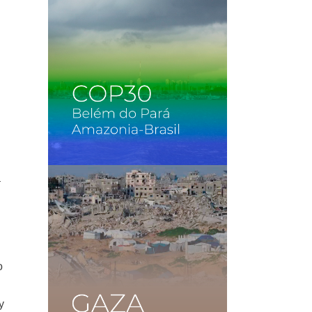
–
o
y