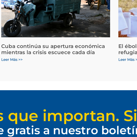
Cuba continúa su apertura económica
El ébo
mientras la crisis escuece cada día
refugi
Leer Más >>
Leer Más 
s que importan. Si
e gratis a nuestro bolet