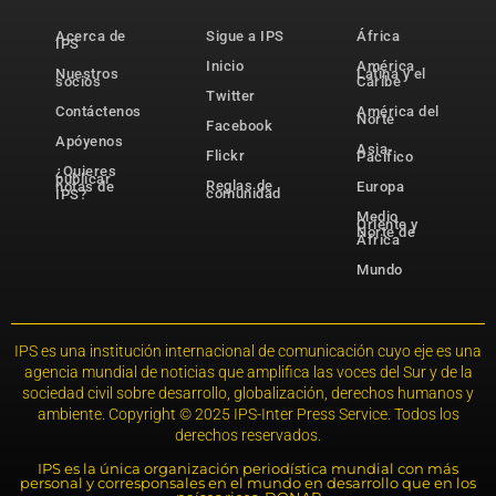
Acerca de
Sigue a IPS
África
IPS
Inicio
América
Nuestros
Latina y el
socios
Caribe
Twitter
Contáctenos
América del
Norte
Facebook
Apóyenos
Asia-
Flickr
Pacífico
¿Quieres
publicar
Reglas de
notas de
Europa
comunidad
IPS?
Medio
Oriente y
Norte de
África
Mundo
IPS es una institución internacional de comunicación cuyo eje es una
agencia mundial de noticias que amplifica las voces del Sur y de la
sociedad civil sobre desarrollo, globalización, derechos humanos y
ambiente. Copyright © 2025 IPS-Inter Press Service. Todos los
derechos reservados.
IPS es la única organización periodística mundial con más
personal y corresponsales en el mundo en desarrollo que en los